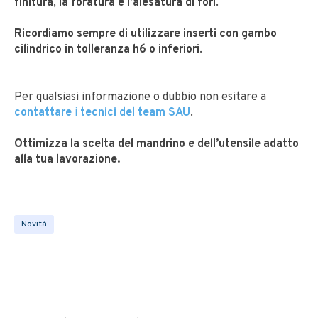
finitura
,
la foratura e l’alesatura di fori
.
Ricordiamo sempre di utilizzare inserti con gambo
cilindrico in tolleranza h6 o inferiori
.
Per qualsiasi informazione o dubbio non esitare a
contattare
i
tecnici del team SAU
.
Ottimizza la scelta del mandrino e dell’utensile adatto
alla tua lavorazione.
Novità