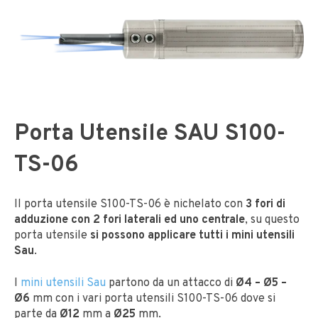
Porta Utensile SAU S100-
TS-06
Il porta utensile S100-TS-06 è nichelato con
3 fori di
adduzione con 2 fori laterali ed uno centrale
, su questo
porta utensile
si possono applicare tutti i mini utensili
Sau
.
I
mini utensili Sau
partono da un attacco di
Ø4 – Ø5 –
Ø6
mm con i vari porta utensili S100-TS-06 dove si
parte da
Ø12
mm a
Ø25
mm.