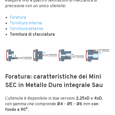
eseguire fino a quattro lavorazioni di meccanica di
precisione con un unico utensile:
Foratura
Tornitura interna
Tornitura esterna
Tornitura di sfacciatura
Foratura: caratteristiche dei Mini
SEC in Metallo Duro integrale Sau
L’utensile è disponibile in due versioni
2.25xD
e
4xD
,
con gamma che comprende
Ø4
–
Ø5
–
Ø6
mm
con
fondo a 90°
.