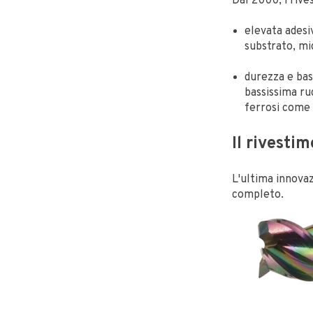
Dal 2000, i rive
elevata adesi
substrato, mi
durezza e bas
bassissima rug
ferrosi come 
Il rivesti
L'ultima innovaz
completo.