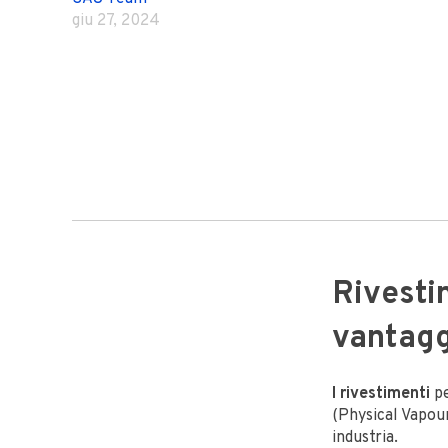
giu 27, 2024
Rivesti
vantagg
I rivestimenti
p
(Physical Vapou
industria.