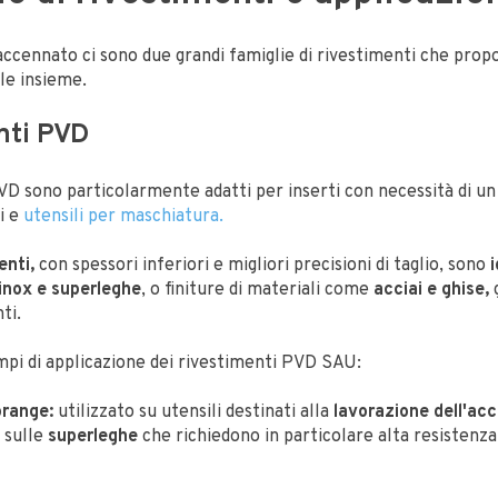
cennato ci sono due grandi famiglie di rivestimenti che prop
le insieme.
nti PVD
VD sono particolarmente adatti per inserti con necessità di un
i e
utensili per maschiatura.
enti,
con spessori inferiori e migliori precisioni di taglio, sono
i
inox e superleghe
,
o finiture di materiali come
acciai e ghise,
ti.
pi di applicazione
dei rivestimenti PVD SAU:
orange:
utilizzato su utensili destinati alla
lavorazione
dell'acc
 sulle
superleghe
che richiedono in particolare alta resistenza 