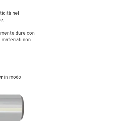
icità nel
e.
mamente dure con
i materiali non
er
in modo