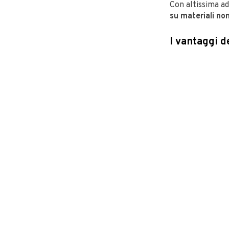
Con altissima ad
su
materiali non
I vantaggi d