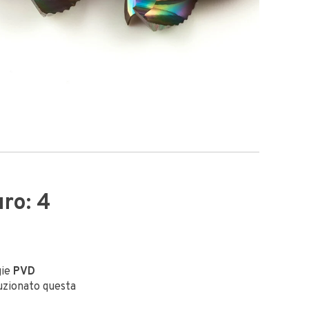
ro: 4
gie
PVD
uzionato questa