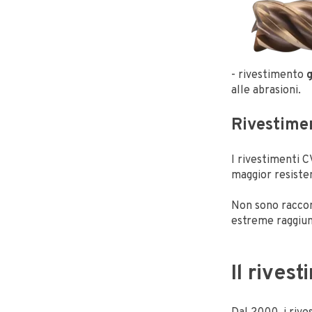
- rivestimento
alle abrasioni.
Rivestime
I rivestimenti C
maggior resisten
Non sono raccom
estreme raggiun
Il rives