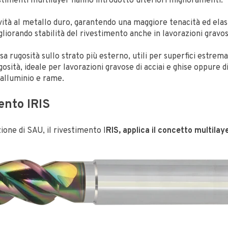
stimenti multilayer hanno introdotto ulteriori miglioramenti:
vità al metallo duro, garantendo una maggiore tenacità ed elast
gliorando stabilità del rivestimento anche in lavorazioni gravos
sa rugosità sullo strato più esterno, utili per superfici estre
osità, ideale per lavorazioni gravose di acciai e ghise oppure d
alluminio e rame.
mento IRIS
ione di SAU, il rivestimento I
RIS, applica il concetto multilay