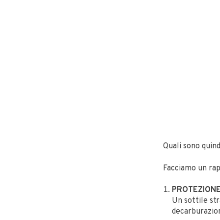
Quali sono quind
Facciamo un rapi
PROTEZIONE
Un sottile st
decarburazion