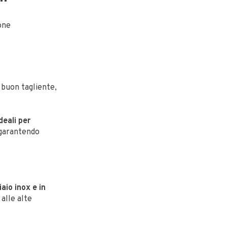
one
 buon tagliente,
deali per
garantendo
iaio inox e in
alle alte