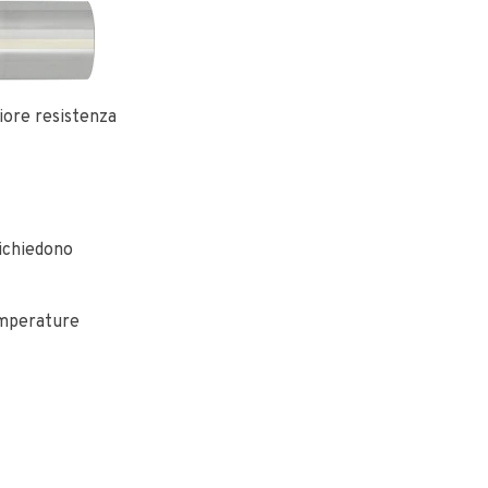
giore resistenza
richiedono
emperature