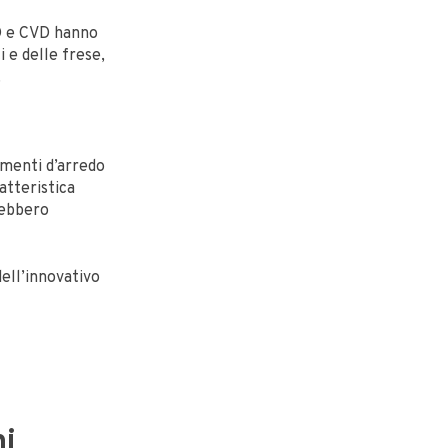
VD e CVD hanno
i e delle frese,
.
amenti d’arredo
atteristica
rebbero
ell’innovativo
ni