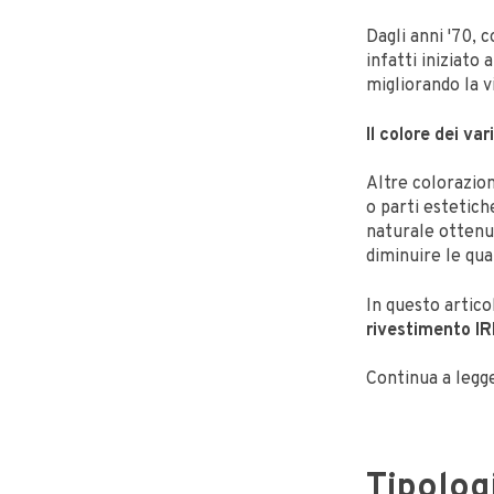
Dagli anni '70, 
infatti iniziato 
migliorando la vi
Il colore dei va
Altre colorazio
o parti estetich
naturale ottenut
diminuire le qu
In questo artic
rivestimento IR
Continua a legg
Tipologi