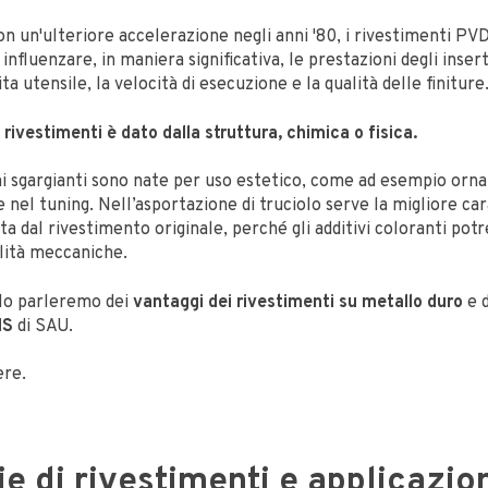
con un'ulteriore accelerazione negli anni '80, i rivestimenti P
a influenzare, in maniera significativa, le prestazioni degli insert
ta utensile, la velocità di esecuzione e la qualità delle finiture
ri rivestimenti è dato dalla struttura, chimica o fisica.
ni sgargianti sono nate per uso estetico, come ad esempio orn
e nel tuning. Nell’asportazione di truciolo serve la migliore car
a dal rivestimento originale, perché gli additivi coloranti pot
alità meccaniche.
olo parleremo dei
vantaggi dei rivestimenti su metallo duro
e d
IS
di SAU.
ere.
e di rivestimenti e applicazio