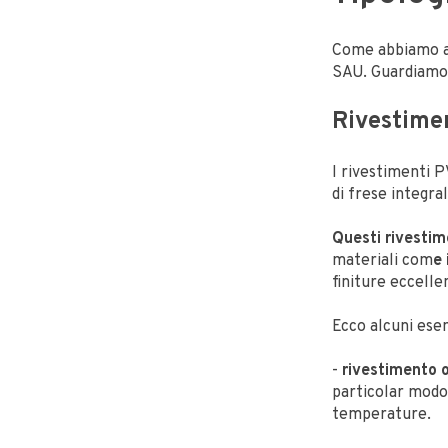
Come abbiamo ac
SAU. Guardiamo
Rivestime
I rivestimenti P
di frese integral
Questi rivestim
materiali com
e
finiture eccellen
Ecco alcuni
esem
-
rivestimento 
particolar modo
temperature.