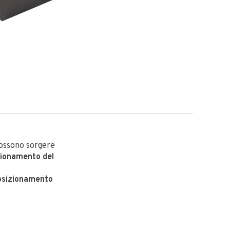
possono sorgere
izionamento del
osizionamento