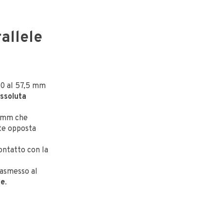
allele
20 al 57,5 mm
assoluta
5 mm che
rte opposta
ontatto con la
rasmesso al
ne
.