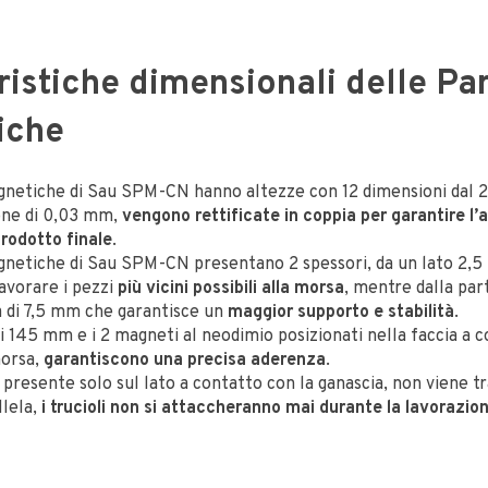
ristiche dimensionali delle Par
iche
gnetiche di Sau SPM-CN hanno altezze con 12 dimensioni dal 
one di 0,03 mm,
vengono rettificate in coppia per garantire l’
prodotto finale
.
gnetiche di Sau SPM-CN presentano 2 spessori, da un lato 2,
avorare i pezzi
più vicini possibili alla morsa
, mentre dalla pa
 di 7,5 mm che garantisce un
maggior supporto e stabilità
.
i 145 mm e i 2 magneti al neodimio posizionati nella faccia a c
morsa,
garantiscono una precisa aderenza
.
presente solo sul lato a contatto con la ganascia, non viene t
llela,
i trucioli non si attaccheranno mai durante la lavorazio