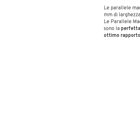
Le parallele m
mm di larghezza,
Le Parallele M
sono la
perfett
ottimo rapporto