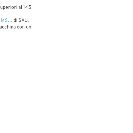
uperiori ai 145
e
MS…
di SAU,
acchina con un