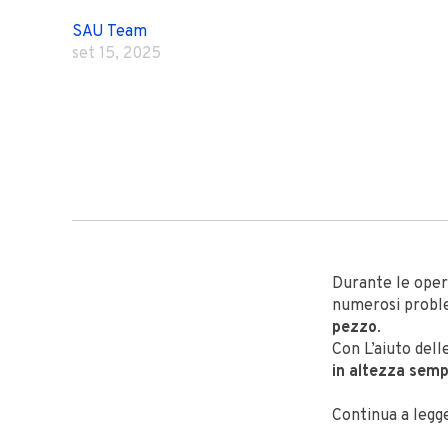
SAU Team
set 15, 2025
Durante le oper
numerosi problem
pezzo
.
Con L’aiuto del
in altezza semp
Continua a legg