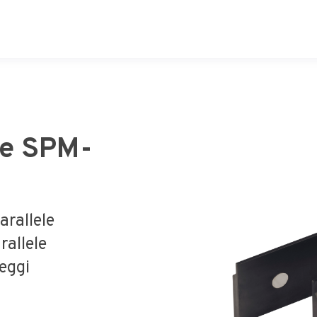
he SPM-
arallele
rallele
eggi