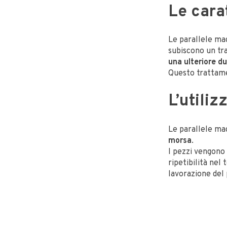
Le cara
Le parallele ma
subiscono un tr
una ulteriore d
Questo trattame
L’utili
Le parallele ma
morsa
.
I pezzi vengono
ripetibilità nel
lavorazione del