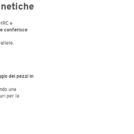
gnetiche
 HRC e
e conferisce
allele.
gio dei pezzi in
endo una
uri per la