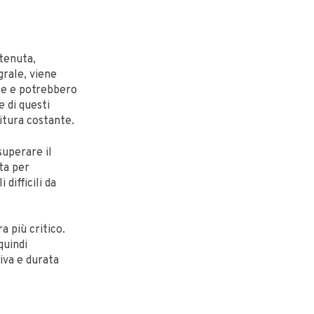
tenuta,
grale, viene
nte e potrebbero
e di questi
nitura costante.
superare il
ta per
difficili da
 più critico.
quindi
iva e durata