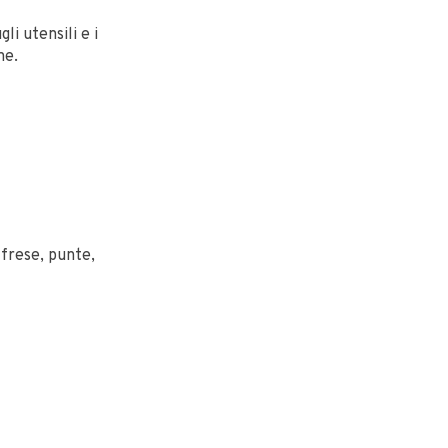
li utensili e i
ne.
 frese, punte,