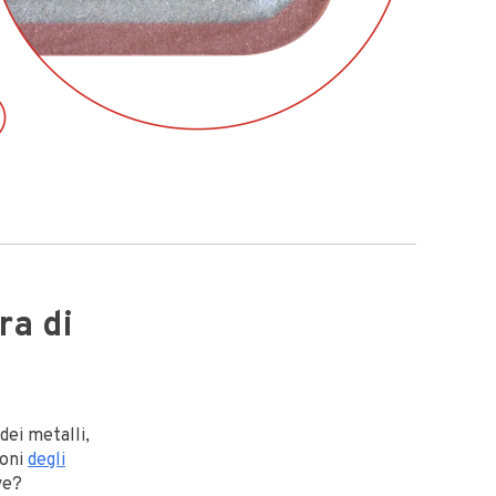
ra di
dei metalli,
oni
degli
rve?