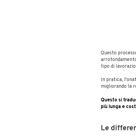
Questo processo
arrotondamento, 
tipo di lavorazi
In pratica, l'on
migliorando la r
Questo si traduc
più lunga e cos
Le differe