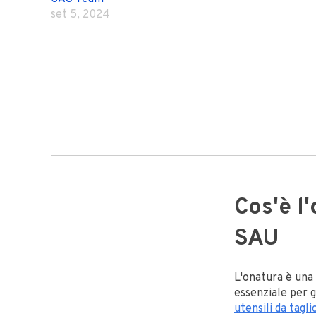
set 5, 2024
Cos'è l'
SAU
L'onatura è una 
essenziale per g
utensili da tagl