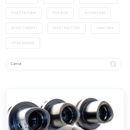
FILETTATURA
THE BOX
ACCESSORI
RIVESTIMENTI
MASCHIATURA
ONATURA
OPEN HOUSE