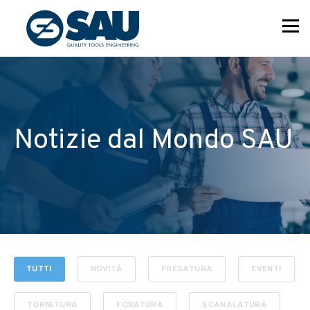
Notizie dal Mondo SAU
TUTTI
NOVITÀ
FRESATURA
EVENTI
TORNITURA
FORATURA
SCANALATURA